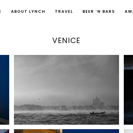
E
ABOUT LYNCH
TRAVEL
BEER ’N BARS
AW
VENICE